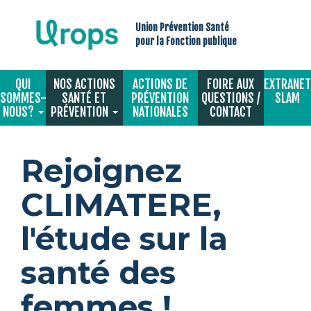
Aller
au
Union Prévention Santé
contenu
pour la Fonction publique
principal
QUI
NOS ACTIONS
ACTIONS DE
FOIRE AUX
EXTRANET
Navigation
SOMMES-
SANTÉ ET
PRÉVENTION
QUESTIONS /
SLAM
principale
NOUS?
PRÉVENTION
NATIONALES
CONTACT
Rejoignez
CLIMATERE,
l'étude sur la
santé des
femmes !