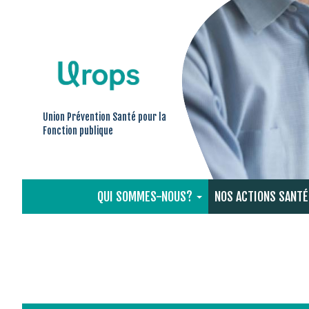
Image
Aller
au
contenu
principal
Union Prévention Santé pour la
Fonction publique
QUI SOMMES-NOUS?
NOS ACTIONS SANTÉ
Navigation
principale